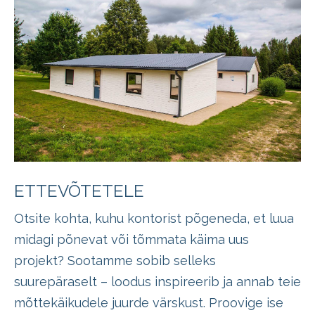
ETTEVÕTETELE
Otsite kohta, kuhu kontorist põgeneda, et luua
midagi põnevat või tõmmata käima uus
projekt? Sootamme sobib selleks
suurepäraselt – loodus inspireerib ja annab teie
mõttekäikudele juurde värskust. Proovige ise