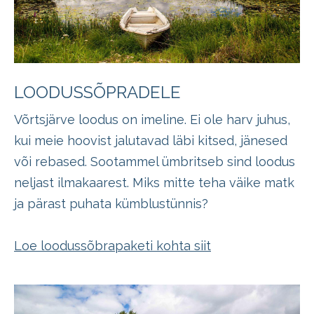
LOODUSSÕPRADELE
Võrtsjärve loodus on imeline. Ei ole harv juhus,
kui meie hoovist jalutavad läbi kitsed, jänesed
või rebased. Sootammel ümbritseb sind loodus
neljast ilmakaarest. Miks mitte teha väike matk
ja pärast puhata kümblustünnis?
Loe loodussõbrapaketi kohta siit