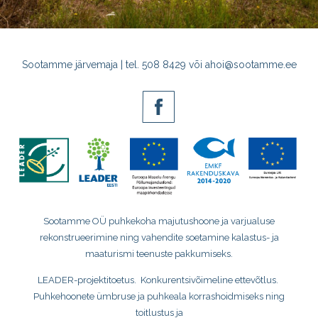
Sootamme järvemaja | tel. 508 8429 või
ahoi@sootamme.ee
Sootamme OÜ puhkekoha majutushoone ja varjualuse
rekonstrueerimine ning
vahendite soetamine kalastus- ja
maaturismi teenuste pakkumiseks.
LEADER-projektitoetus. Konkurentsivõimeline ettevõtlus.
Puhkehoonete ümbruse ja puhkeala korrashoidmiseks ning
toitlustus ja