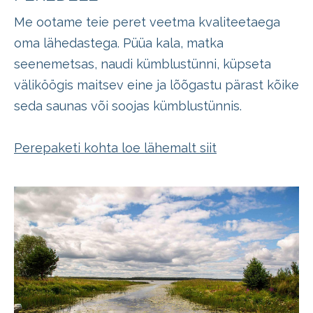
Me ootame teie peret veetma kvaliteetaega
oma lähedastega. Püüa kala, matka
seenemetsas, naudi kümblustünni, küpseta
väliköögis maitsev eine ja lõõgastu pärast kõike
seda saunas või soojas kümblustünnis.
Perepaketi kohta loe lähemalt siit