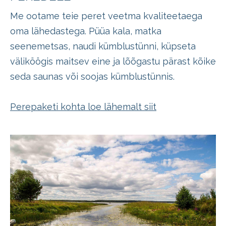
Me ootame teie peret veetma kvaliteetaega
oma lähedastega. Püüa kala, matka
seenemetsas, naudi kümblustünni, küpseta
väliköögis maitsev eine ja lõõgastu pärast kõike
seda saunas või soojas kümblustünnis.
Perepaketi kohta loe lähemalt siit