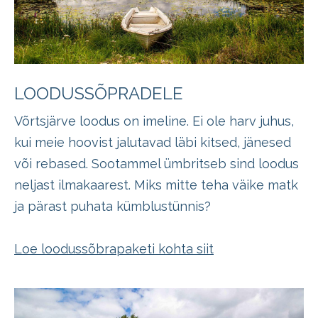
LOODUSSÕPRADELE
Võrtsjärve loodus on imeline. Ei ole harv juhus,
kui meie hoovist jalutavad läbi kitsed, jänesed
või rebased. Sootammel ümbritseb sind loodus
neljast ilmakaarest. Miks mitte teha väike matk
ja pärast puhata kümblustünnis?
Loe loodussõbrapaketi kohta siit