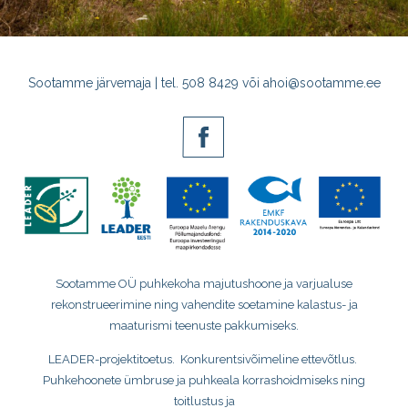
Sootamme järvemaja | tel. 508 8429 või
ahoi@sootamme.ee
Sootamme OÜ puhkekoha majutushoone ja varjualuse
rekonstrueerimine ning
vahendite soetamine kalastus- ja
maaturismi teenuste pakkumiseks.
LEADER-projektitoetus. Konkurentsivõimeline ettevõtlus.
Puhkehoonete ümbruse ja puhkeala korrashoidmiseks ning
toitlustus ja